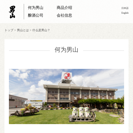
何为男山
商品介绍
日本語
English
酿酒公司
会社信息
トップ
>
男山とは
>
什么是男山？
何为男山