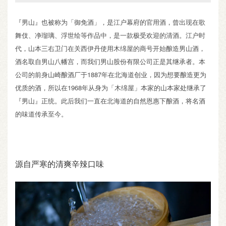
『男山』也被称为「御免酒」，是江户幕府的官用酒，曾出现在歌
舞伎、净瑠璃、浮世绘等作品中，是一款极受欢迎的清酒。江户时
代，山本三右卫门在关西伊丹使用木绵屋的商号开始酿造男山酒，
酒名取自男山八幡宫，而我们男山股份有限公司正是其继承者。本
公司的前身山崎酿酒厂于1887年在北海道创业，因为想要酿造更为
优质的酒，所以在1968年从身为「木绵屋」本家的山本家处继承了
『男山』正统。此后我们一直在北海道的自然恩惠下酿酒，将名酒
的味道传承至今。
源自严寒的清爽辛辣口味